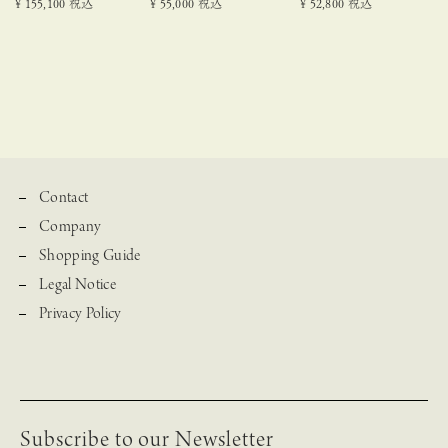
¥
155,100
税込
¥
55,000
税込
¥
52,800
税込
Contact
Company
Shopping Guide
Legal Notice
Privacy Policy
Subscribe to our Newsletter