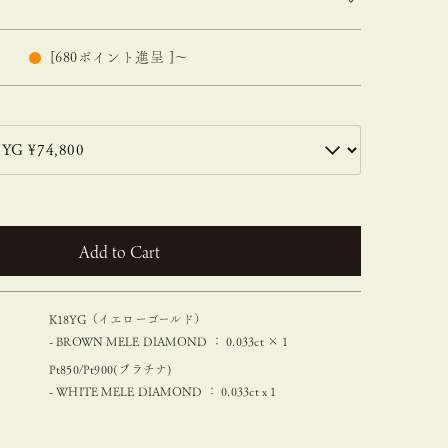
[
680
ポイント進呈 ]
〜
カートに入れる
K18YG（イエローゴールド）
- BROWN MELE DIAMOND ： 0.033ct × 1
Pt850/Pt900(プラチナ)
- WHITE MELE DIAMOND ： 0.033ct x 1