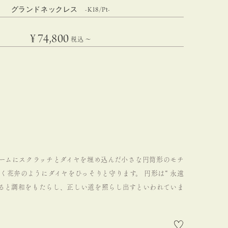
グランドネックレス -K18/Pt-
¥
74,800
税込
〜
ームにスクラッチとダイヤを埋め込んだ小さな円筒形のモチ
く花弁のようにダイヤをひっそりと守ります。
円形は“ 永遠
ると調和をもたらし、正しい道を照らし出すといわれていま