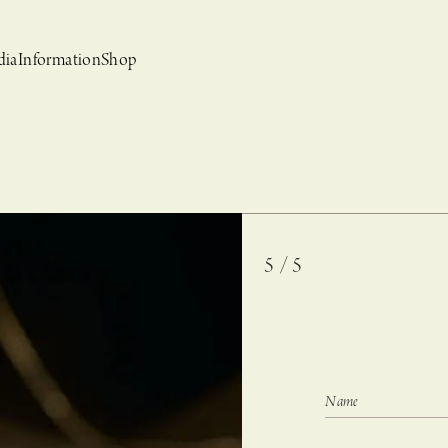
dia
Information
Shop
5 / 5
bridal
ews
CASUCA et mo
Event, News
 Campaign-
CASUCAと持田香織の
CASUCA HISTORIA 2nd anniversary jewelry
クセサリーブランド
コラボレーションブランド
グ –