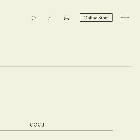
Online Store
CASUCA na Hicari
Event
coca
 – hacca リン
CASUCAと満島ひかりの
EY Collection 誕生のお知らせ 山際恵美子さん × CAS
コラボレーションブランド
UCA