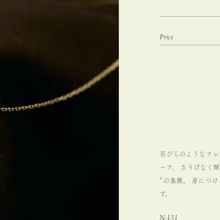
花びらのようなフレ
ーフ。
さりげなく輝
”の象徴。
身につけ
す。
N-131