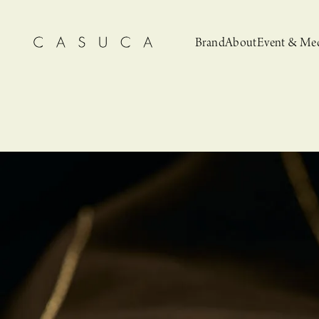
Brand
About
Event & Me
CASUCA
News
CASUCA 
Event, N
安野ともこによる
猫とCASUCA 開催のお知らせ
CASUCA だけの
CASUCA -Summer
オリジナルアクセサリーブランド
ブライダルア