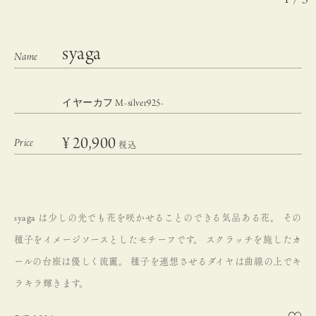
syaga
イヤーカフ M-silver925-
¥
20,900
税込
syaga は少しの光でも花を咲かせることのできる気品ある花。
その
種子をイメージソースとしたモチーフです。
スクラッチを施したカ
ールの台座は優しく流麗。
種子を連想させるダイヤは曲線の上でキ
ラキラ輝きます。