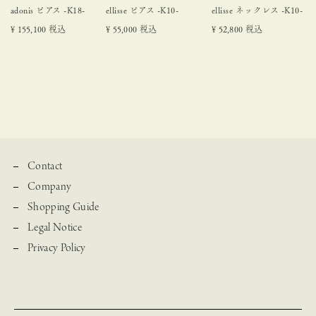
adonis ピアス -K18-
ellisse ピアス -K10-
ellisse ネックレス -K10-
¥
155,100
税込
¥
55,000
税込
¥
52,800
税込
Contact
Company
Shopping Guide
Legal Notice
Privacy Policy