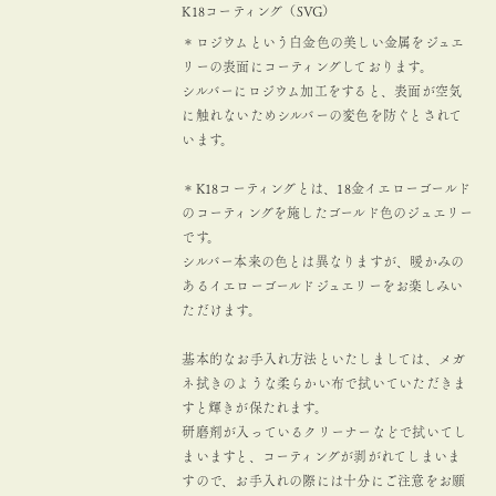
K18コーティング（SVG）
＊ロジウムという白金色の美しい金属をジュエ
リーの表面にコーティングしております。
シルバーにロジウム加工をすると、表面が空気
に触れないためシルバーの変色を防ぐとされて
います。
＊K18コーティングとは、18金イエローゴールド
のコーティングを施したゴールド色のジュエリー
です。
シルバー本来の色とは異なりますが、暖かみの
あるイエローゴールドジュエリーをお楽しみい
ただけます。
基本的なお手入れ方法といたしましては、メガ
ネ拭きのような柔らかい布で拭いていただきま
すと輝きが保たれます。
研磨剤が入っているクリーナーなどで拭いてし
まいますと、コーティングが剥がれてしまいま
すので、お手入れの際には十分にご注意をお願