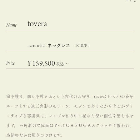
tovera
narrow half ネックレス -K18/Pt
¥
159,500
税込
〜
家を護り、願いを叶えるという古代のお守り、tovera(トベラ)の花を
ルーツとする逆三角形のモチーフ。
モダンでありながらどこかプリ
ミティブな雰囲気は、シンプルさの中に秘めた深い個性を感じさせ
ます。
三角形の立体面はすべてＣＡＳＵＣＡスクラッチで覆われ、
表情ゆたかに輝きつづけます。