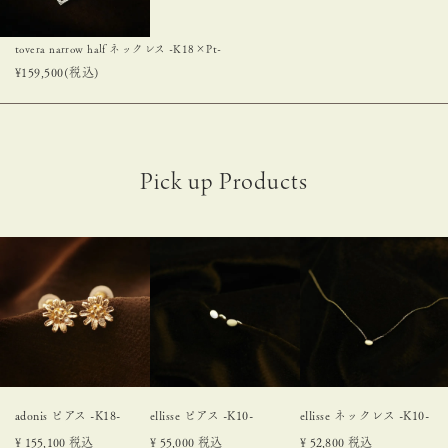
tovera narrow half ネックレス -K18×Pt-
¥
159,500
(税込)
adonis ピアス -K18-
ellisse ピアス -K10-
ellisse ネックレス -K10-
¥
155,100
税込
¥
55,000
税込
¥
52,800
税込