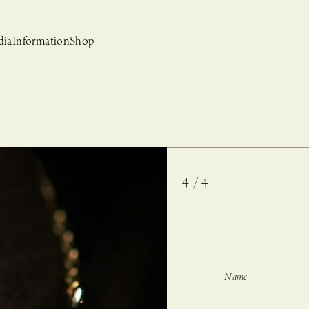
dia
Information
Shop
4 / 4
bridal
ews
CASUCA et mo
Event, News
 Campaign-
CASUCAと持田香織の
CASUCA HISTORIA 2nd anniversary jewelry
クセサリーブランド
コラボレーションブランド
グ –