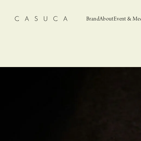
Brand
About
Event & Me
CASUCA
News
CASUCA 
Event, N
安野ともこによる
猫とCASUCA 開催のお知らせ
CASUCA だけの
CASUCA -Summer
オリジナルアクセサリーブランド
ブライダルア