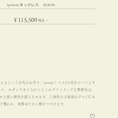
1p stone ネックレス -K18×Pt-
¥
115,500
税込
〜
るという古代のお守り、tovera(トベラ)の花をルーツとす
フ。
モダンでありながらどこかプリミティブな雰囲気は、
めた深い個性を感じさせます。
三角形の立体面はすべてＣＡ
で覆われ、表情ゆたかに輝きつづけます。