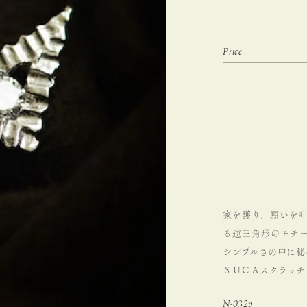
家を護り、願いを叶え
る逆三角形のモチー
シンプルさの中に秘
ＳＵＣＡスクラッチ
N-032p