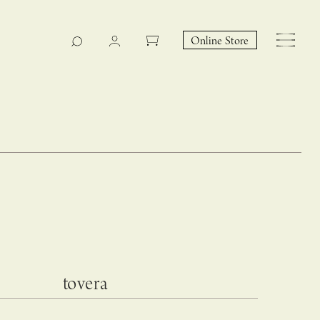
Online Store
CASUCA na Hicari
Event
tovera
 – hacca リン
CASUCAと満島ひかりの
EY Collection 誕生のお知らせ 山際恵美子さん × CAS
コラボレーションブランド
UCA