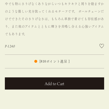
中でも特にさりげなくありながらいつもキラキラと周りを励ますか
のような優しい光を放ってくれるモチーフです。
ボールチェーンだ
けでできたそのさりげなさは、もちろん単独で着けても存在感があ
り、また他のアイテムとともに輝きを共鳴し合える心強いアイテム
でもあります。
P-1240
[
810
ポイント進呈 ]
カートに入れる