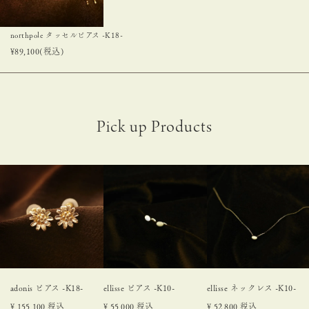
northpole タッセルピアス -K18-
¥
89,100
(税込)
adonis ピアス -K18-
ellisse ピアス -K10-
ellisse ネックレス -K10-
¥
155,100
税込
¥
55,000
税込
¥
52,800
税込