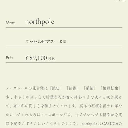
northpole
タッセルピアス -K18-
¥
89,100
税込
ノースポールの花言葉は「誠実」 「清潔」 「愛情」 「輪廻転生」
少し小ぶりの真っ白で清楚な花が春の終わりまで次々と咲き続け
て、寒い冬の間も心を和ませてくれます。
真冬の花壇を静かに華や
かにしてくれるのはノースポールだけ。
まるでいつでも穏やかな笑
顔を絶やさずそこにいてくる人のような。
northpole はCASUCAの