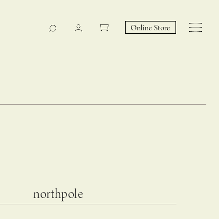
Online Store
CASUCA na Hicari
Event
northpole
 – hacca リン
CASUCAと満島ひかりの
EY Collection 誕生のお知らせ 山際恵美子さん × CAS
コラボレーションブランド
UCA