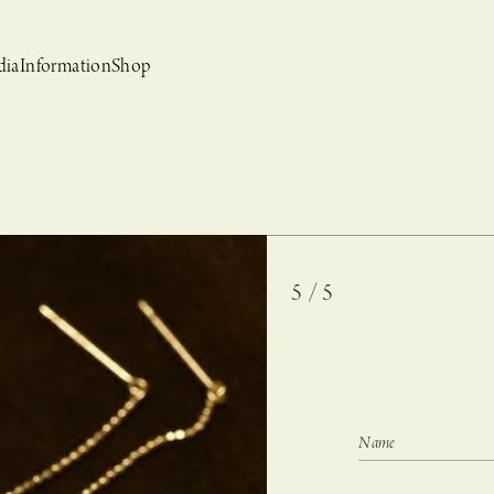
dia
Information
Shop
5 / 5
bridal
ews
CASUCA et mo
Event, News
 Campaign-
CASUCAと持田香織の
CASUCA HISTORIA 2nd anniversary jewelry
クセサリーブランド
コラボレーションブランド
グ –