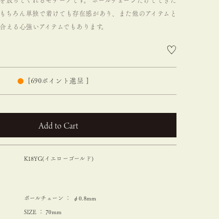
を放ってくれるモチーフです。
ボールチェーンだけでできた
もちろん単独で着けても存在感があり、また他のアイテムと
合える心強いアイテムでもあります。
[
690
ポイント進呈 ]
カートに入れる
K18YG(イエローゴールド)
ボールチェーン ： φ0.8mm
SIZE ： 70mm