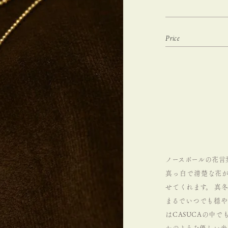
ノースポールの花言
真っ白で清楚な花
せてくれます。
真冬
まるでいつでも穏
はCASUCAの中