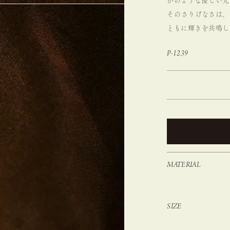
かのような優しい光
そのさりげなさは、
ともに輝きを共鳴し
P-1239
MATERIAL
SIZE