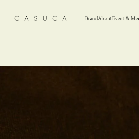
Brand
About
Event & Me
CASUCA
News
CASUCA 
Event, N
安野ともこによる
猫とCASUCA 開催のお知らせ
CASUCA だけの
CASUCA -Summer
オリジナルアクセサリーブランド
ブライダルア