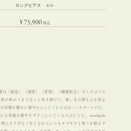
ロングピアス -K18-
¥
75,900
税込
葉は「誠実」 「清潔」 「愛情」 「輪廻転生」
少し小ぶりの
が春の終わりまで次々と咲き続けて、寒い冬の間も心を和ま
の花壇を静かに華やかにしてくれるのはノースポールだけ。
やかな笑顔を絶やさずそこにいてくる人のような。
northpole
でも特にさりげなくありながらいつもキラキラと周りを励ます