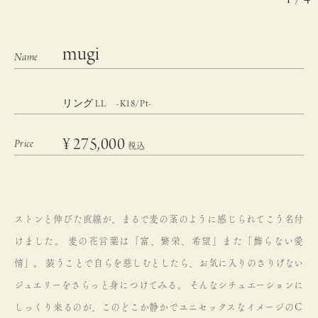
mugi
リング LL -K18/Pt-
¥
275,000
税込
ストンと伸びた直線が、まるで麦の茎のように感じられてこう名付
けました。
麦の花言葉は「富、繁栄、希望」また「飾らない愛
情」。
装うことで自らを慈しむとしたら、お気に入りのさりげない
ジュエリーをさらっと身につけてみる。
そんなシチュエーションに
しっくり来るのが、このどこか静かでユニセックスなイメージのＣ