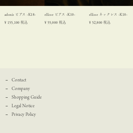
adonis ピアス -K18-
ellisse ピアス -K10-
ellisse ネックレス -K10-
¥
155,100
税込
¥
55,000
税込
¥
52,800
税込
Contact
Company
Shopping Guide
Legal Notice
Privacy Policy