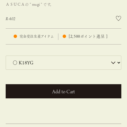
ＡＳＵＣＡの " mugi " です。
R-402
[
2,500
ポイント進呈 ]
完全受注生産アイテム
カートに入れる