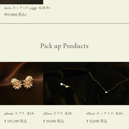
daria ネックレス jaggy -K18/Pt-
¥
99,000
(税込)
adonis ピアス -K18-
ellisse ピアス -K10-
ellisse ネックレス -K10-
¥
155,100
税込
¥
55,000
税込
¥
52,800
税込