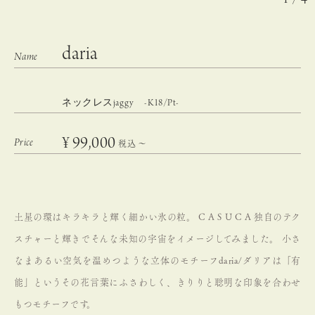
daria
ネックレスjaggy -K18/Pt-
¥
99,000
税込
〜
土星の環はキラキラと輝く細かい氷の粒。
C A S U C A 独自のテク
スチャーと輝きでそんな未知の宇宙をイメージしてみました。
小さ
なまあるい空気を温めつような立体のモチーフdaria/ダリアは「有
能」というその花言葉にふさわしく、きりりと聡明な印象を合わせ
もつモチーフです。