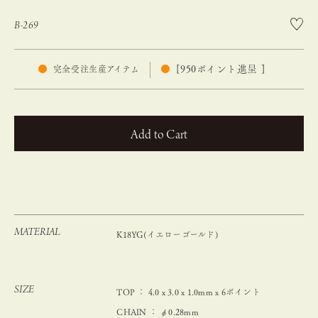
B-269
[
950
ポイント進呈 ]
完全受注生産アイテム
カートに入れる
MATERIAL
K18YG(イエローゴールド)
SIZE
TOP ： 4.0 x 3.0 x 1.0mm x 6ポイント
CHAIN ： φ0.28mm