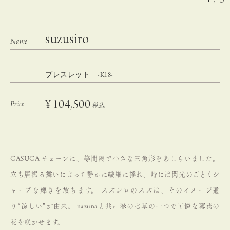
suzusiro
ブレスレット -K18-
¥
104,500
税込
CASUCA チェーンに、等間隔で小さな三角形をあしらいました。
立ち居振る舞いによって静かに繊細に揺れ、時には閃光のごとくシ
ャープな輝きを放ちます。
スズシロのスズは、そのイメージ通
り“涼しい”が由来。
nazunaと共に春の七草の一つで可憐な薄紫の
花を咲かせます。