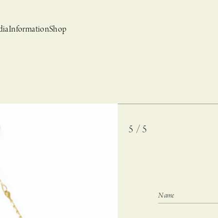
dia
Information
Shop
5 / 5
bridal
ews
CASUCA et mo
Event, News
 Campaign-
CASUCAと持田香織の
CASUCA HISTORIA 2nd anniversary jewelry
クセサリーブランド
コラボレーションブランド
グ –