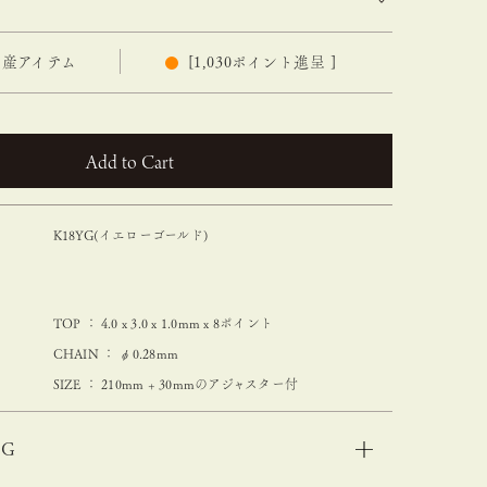
産アイテム
[
1,030
ポイント進呈 ]
カートに入れる
K18YG(イエローゴールド)
TOP ： 4.0 x 3.0 x 1.0mm x 8ポイント
CHAIN ： φ0.28mm
SIZE ： 210mm + 30mmのアジャスター付
NG