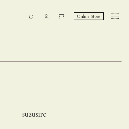
Online Store
CASUCA na Hicari
Event
suzusiro
 – hacca リン
CASUCAと満島ひかりの
EY Collection 誕生のお知らせ 山際恵美子さん × CAS
コラボレーションブランド
UCA