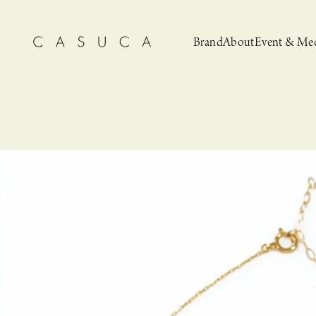
Brand
About
Event & Me
CASUCA
News
CASUCA 
Event, N
安野ともこによる
猫とCASUCA 開催のお知らせ
CASUCA だけの
CASUCA -Summer
オリジナルアクセサリーブランド
ブライダルア