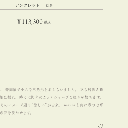
アンクレット -K18-
¥
113,300
税込
ーンに、等間隔で小さな三角形をあしらいました。
立ち居振る舞
細に揺れ、時には閃光のごとくシャープな輝きを放ちます。
そのイメージ通り“涼しい”が由来。
nazunaと共に春の七草
の花を咲かせます。