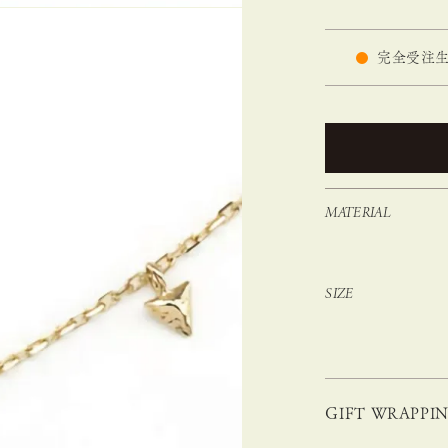
完全受注生
MATERIAL
SIZE
GIFT WRAPPI