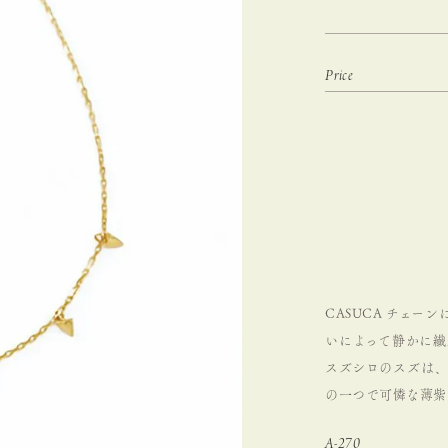
CASUCA チェ
いによって静かに繊
スズシロのスズは、
の一つで可憐な薄紫
A-270