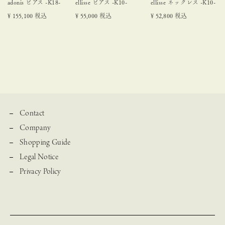
adonis ピアス -K18-
ellisse ピアス -K10-
ellisse ネックレス -K10-
¥
155,100
税込
¥
55,000
税込
¥
52,800
税込
Contact
Company
Shopping Guide
Legal Notice
Privacy Policy