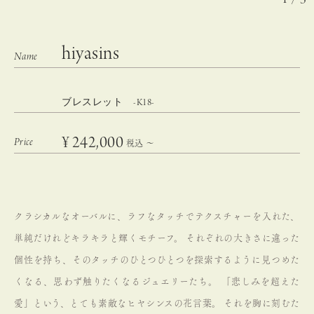
hiyasins
ブレスレット -K18-
¥
242,000
税込
〜
クラシカルなオーバルに、ラフなタッチでテクスチャーを入れた、
単純だけれどキラキラと輝くモチーフ。
それぞれの大きさに違った
個性を持ち、そのタッチのひとつひとつを探索するように見つめた
くなる、思わず触りたくなるジュエリーたち。
「悲しみを超えた
愛」という、とても素敵なヒヤシンスの花言葉。
それを胸に刻むた