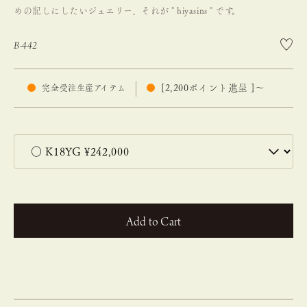
めの記しにしたいジュエリー、それが " hiyasins " です。
B-442
[
2,200
ポイント進呈 ]
〜
完全受注生産アイテム
カートに入れる