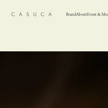
Brand
About
Event & Me
CASUCA
News
CASUCA 
Event, N
安野ともこによる
猫とCASUCA 開催のお知らせ
CASUCA だけの
CASUCA -Summer
オリジナルアクセサリーブランド
ブライダルア