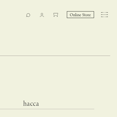
Online Store
CASUCA na Hicari
Event
hacca
 – hacca リン
CASUCAと満島ひかりの
EY Collection 誕生のお知らせ 山際恵美子さん × CAS
コラボレーションブランド
UCA