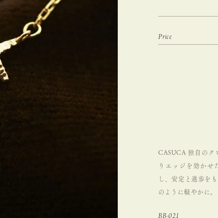
CASUCA 独自の
りエッジを効かせた
し、安定と進歩をも
のように軽やかに。
BB-021