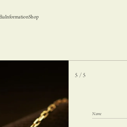
dia
Information
Shop
5 / 5
bridal
ews
CASUCA et mo
Event, News
 Campaign-
CASUCAと持田香織の
CASUCA HISTORIA 2nd anniversary jewelry
クセサリーブランド
コラボレーションブランド
グ –