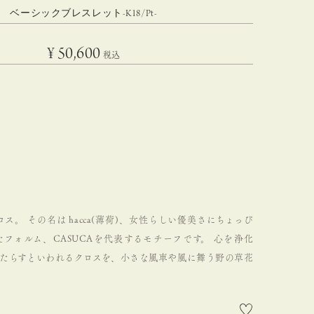
ベーシックブレスレット-K18/Pt-
¥
50,600
税込
クロス。
その名は hacca(薄荷)、女性らしい優美さにちょっぴ
フォルム、CASUCAを代表するモチーフです。
心を浄化
たらすといわれるクロスを、小さな風車や風に舞う野の草花