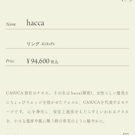
hacca
リング -K18×Pt-
¥
94,600
税込
CASUCA 独自のクロス。
その名は hacca(薄荷)、女性らしい優美さ
にちょっぴりエッジを効かせたフォルム、CASUCAを代表するモチ
ーフです。
心を浄化し、安定と進歩をもたらすといわれるクロス
を、小さな風車や風に舞う野の草花のように軽やかに。