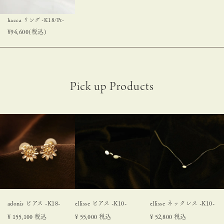
hacca リング -K18/Pt-
¥
94,600
(税込)
adonis ピアス -K18-
ellisse ピアス -K10-
ellisse ネックレス -K10-
¥
155,100
税込
¥
55,000
税込
¥
52,800
税込