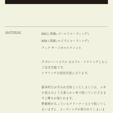
MATERIAL
BRG (真鍮+ゴールドコーティング)
BRR (真鍮+ロジウムコーティング)
フック サージカルステンレス
ダブルハートピアス はピアス・イヤリングともに
ご注文可能です。
イヤリングは受注生産になります。
基本的なお手入れ方法といたしましては、メガ
ネ拭きのような柔らかい布で拭いていただきま
すと輝きが保たれます。
研磨剤が入っているクリーナーなどで拭いてし
まいますと、コーティングが剥がれてしまいま