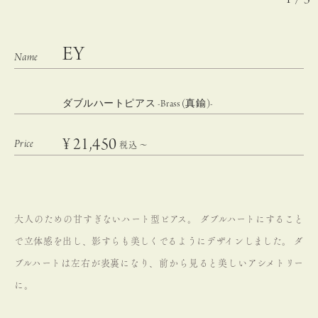
EY
ダブルハートピアス -Brass (真鍮)-
¥
21,450
税込
〜
大人のための甘すぎないハート型ピアス。
ダブルハートにすること
で立体感を出し、影すらも美しくでるようにデザインしました。
ダ
ブルハートは左右が表裏になり、前から見ると美しいアシメトリー
に。