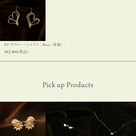
EY ダブルハートピアス - Brass（真鍮）-
¥
42,900
(税込)