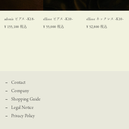
adonis ピアス -K18-
ellisse ピアス -K10-
ellisse ネックレス -K10-
¥
155,100
税込
¥
55,000
税込
¥
52,800
税込
Contact
Company
Shopping Guide
Legal Notice
Privacy Policy