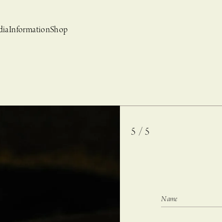
dia
Information
Shop
5 / 5
bridal
ews
CASUCA et mo
Event, News
 Campaign-
CASUCAと持田香織の
CASUCA HISTORIA 2nd anniversary jewelry
クセサリーブランド
コラボレーションブランド
グ –