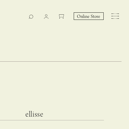
Online Store
CASUCA na Hicari
Event
ellisse
 – hacca リン
CASUCAと満島ひかりの
EY Collection 誕生のお知らせ 山際恵美子さん × CAS
コラボレーションブランド
UCA