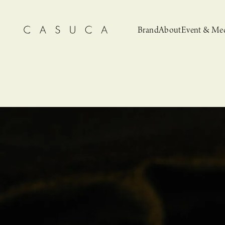
Brand
About
Event & Me
CASUCA
News
CASUCA 
Event, N
安野ともこによる
猫とCASUCA 開催のお知らせ
CASUCA だけの
CASUCA -Summer
オリジナルアクセサリーブランド
ブライダルア