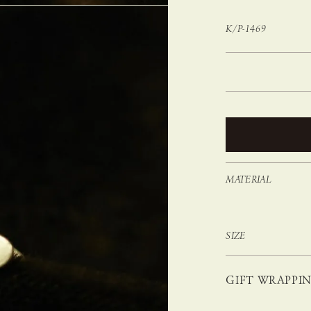
K/P-1469
MATERIAL
SIZE
GIFT WRAPPI