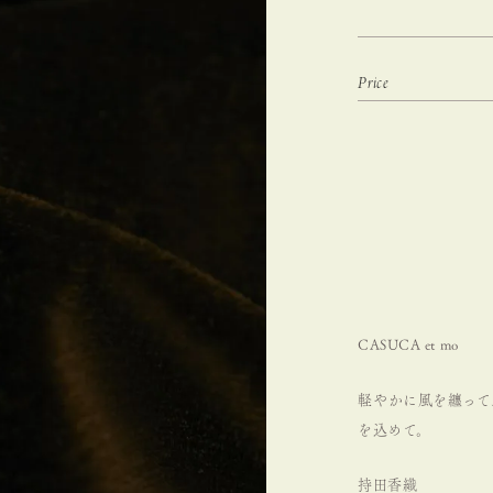
CASUCA et mo
軽やかに風を纏って
を込めて。
持田香織