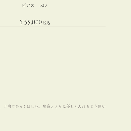
ピアス -K10-
¥
55,000
税込
、自由であってほしい。
生命とともに優しくあれるよう願い