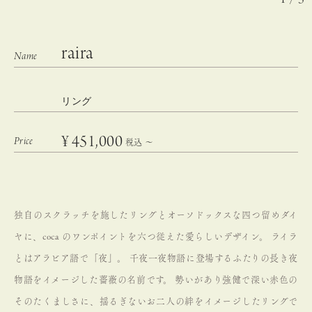
raira
リング
¥
451,000
税込
〜
独自のスクラッチを施したリングとオーソドックスな四つ留めダイ
ヤに、coca のワンポイントを六つ従えた愛らしいデザイン。
ライラ
とはアラビア語で「夜」。
千夜一夜物語に登場するふたりの長き夜
物語をイメージした薔薇の名前です。
勢いがあり強健で深い赤色の
そのたくましさに、揺るぎないお二人の絆をイメージしたリングで