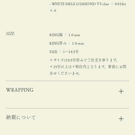
- WHITE MELE DIAMOND VS class ： 0.014ct
× 6
SIZE
RING幅 ： 1.0 mm
RING厚み ： 1.0 mm
SIZE ： 1～14.5号
＊サイズは0.5号刻みでご注文を承ります。
＊15号以上は＋特注代となります。事前にお問
合せくださいませ。
WRAPPING
納期について