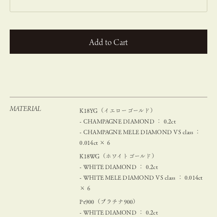
カートに入れる
MATERIAL
K18YG（イエローゴールド）
- CHAMPAGNE DIAMOND ： 0.2ct
- CHAMPAGNE MELE DIAMOND VS class ：
0.014ct × 6
K18WG（ホワイトゴールド）
- WHITE DIAMOND ： 0.2ct
- WHITE MELE DIAMOND VS class ： 0.014ct
× 6
Pt900（プラチナ900）
- WHITE DIAMOND ： 0.2ct