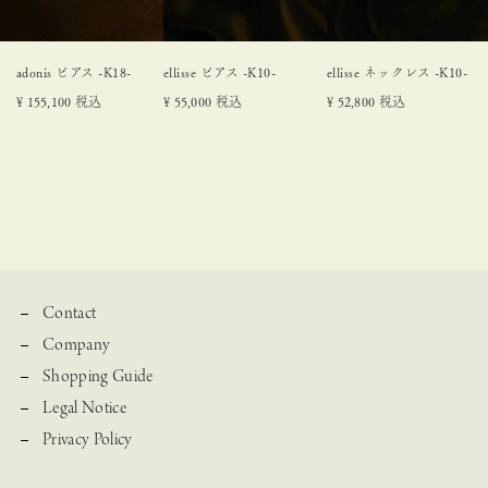
adonis ピアス -K18-
ellisse ピアス -K10-
ellisse ネックレス -K10-
¥
155,100
税込
¥
55,000
税込
¥
52,800
税込
Contact
Company
Shopping Guide
Legal Notice
Privacy Policy