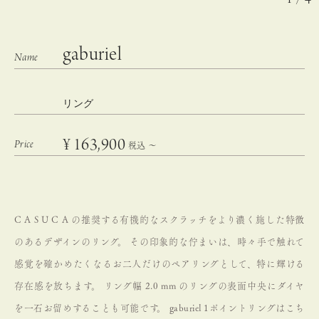
gaburiel
リング
¥
163,900
税込
〜
C A S U C A の推奨する有機的なスクラッチをより濃く施した特徴
のあるデザインのリング。
その印象的な佇まいは、時々手で触れて
感覚を確かめたくなるお二人だけのペアリングとして、特に輝ける
存在感を放ちます。
リング幅 2.0 mm のリングの表面中央にダイヤ
を一石お留めすることも可能です。
gaburiel 1ポイントリングは
こち