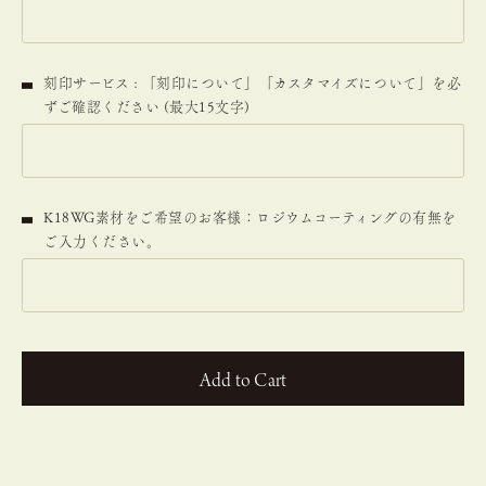
刻印サービス : 「刻印について」「カスタマイズについて」を必
ずご確認ください (最大15文字)
K18WG素材をご希望のお客様：ロジウムコーティングの有無を
ご入力ください。
カートに入れる