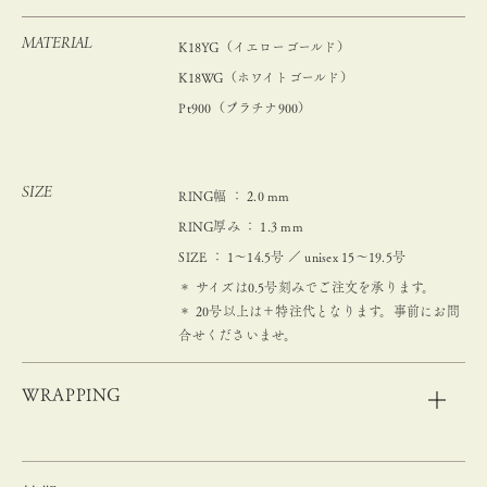
MATERIAL
K18YG（イエローゴールド）
K18WG（ホワイトゴールド）
Pt900（プラチナ900）
SIZE
RING幅 ： 2.0 mm
RING厚み ： 1.3 mm
SIZE ： 1～14.5号 ／ unisex 15〜19.5号
＊ サイズは0.5号刻みでご注文を承ります。
＊ 20号以上は＋特注代となります。事前にお問
合せくださいませ。
WRAPPING