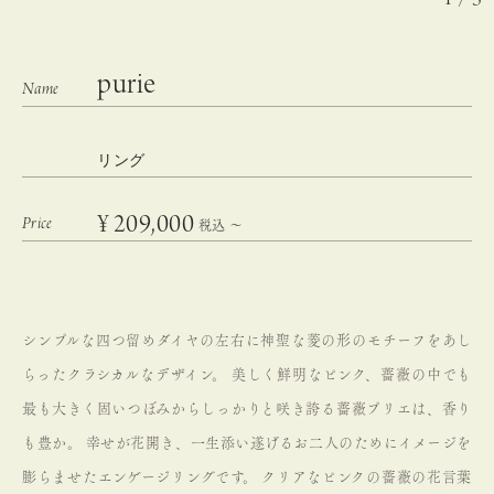
purie
リング
¥
209,000
税込
〜
シンプルな四つ留めダイヤの左右に神聖な菱の形のモチーフをあし
らったクラシカルなデザイン。
美しく鮮明なピンク、薔薇の中でも
最も大きく固いつぼみからしっかりと咲き誇る薔薇プリエは、香り
も豊か。
幸せが花開き、一生添い遂げるお二人のためにイメージを
膨らませたエンゲージリングです。
クリアなピンクの薔薇の花言葉