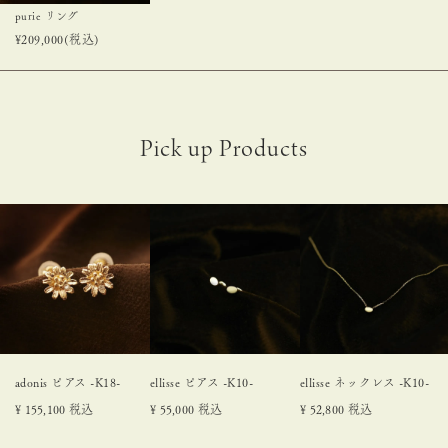
purie リング
¥
209,000
(税込)
adonis ピアス -K18-
ellisse ピアス -K10-
ellisse ネックレス -K10-
¥
155,100
税込
¥
55,000
税込
¥
52,800
税込