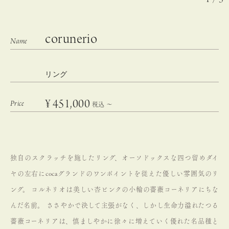
corunerio
リング
¥
451,000
税込
〜
独自のスクラッチを施したリング、オーソドックスな四つ留めダイ
ヤの左右にcocaグランドのワンポイントを従えた優しい雰囲気のリ
ング。
コルネリオは美しい杏ピンクの小輪の薔薇コーネリアにちな
んだ名前。
ささやかで決して主張がなく、しかし生命力溢れたつる
薔薇コーネリアは、慎ましやかに徐々に増えていく優れた名品種と