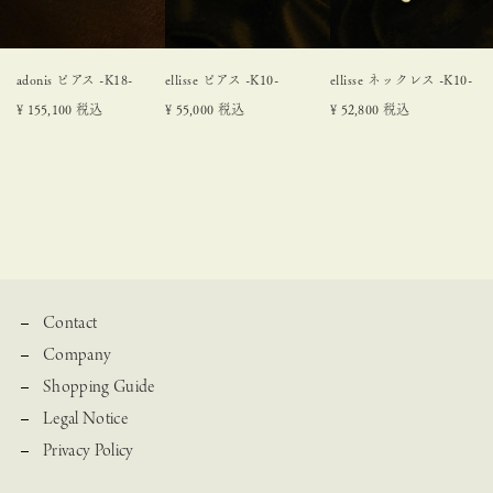
adonis ピアス -K18-
ellisse ピアス -K10-
ellisse ネックレス -K10-
¥
155,100
税込
¥
55,000
税込
¥
52,800
税込
Contact
Company
Shopping Guide
Legal Notice
Privacy Policy