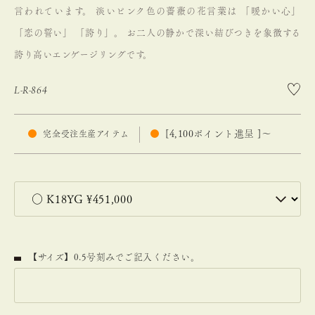
言われています。
淡いピンク色の薔薇の花言葉は 「暖かい心」
「恋の誓い」 「誇り」。
お二人の静かで深い結びつきを象徴する
誇り高いエンゲージリングです。
L-R-864
[
4,100
ポイント進呈 ]
〜
完全受注生産アイテム
【サイズ】0.5号刻みでご記入ください。