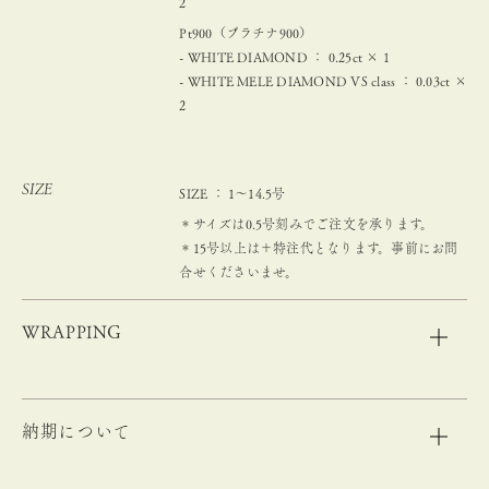
2
Pt900（プラチナ900）
- WHITE DIAMOND ： 0.25ct × 1
- WHITE MELE DIAMOND VS class ： 0.03ct ×
2
SIZE
SIZE ： 1～14.5号
＊サイズは0.5号刻みでご注文を承ります。
＊15号以上は＋特注代となります。事前にお問
合せくださいませ。
WRAPPING
納期について