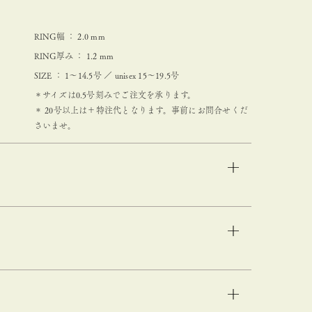
RING幅 ： 2.0 mm
RING厚み ： 1.2 mm
SIZE ： 1～14.5号 ／ unisex 15〜19.5号
＊サイズは0.5号刻みでご注文を承ります。
＊ 20号以上は＋特注代となります。事前にお問合せくだ
さいませ。