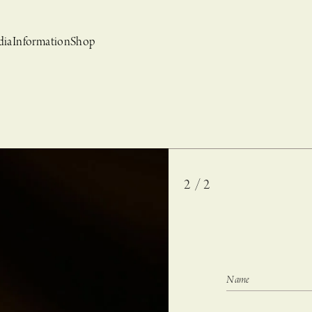
dia
Information
Shop
2 / 2
bridal
ews
CASUCA et mo
Event, News
 Campaign-
CASUCAと持田香織の
CASUCA HISTORIA 2nd anniversary jewelry
クセサリーブランド
コラボレーションブランド
グ –