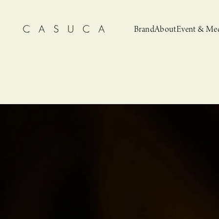
Brand
About
Event & Me
CASUCA
News
CASUCA 
Event, N
安野ともこによる
猫とCASUCA 開催のお知らせ
CASUCA だけの
CASUCA -Summer
オリジナルアクセサリーブランド
ブライダルア