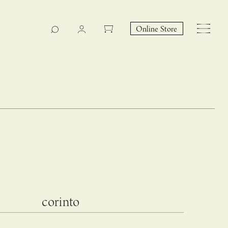
Online Store
CASUCA na Hicari
Event
corinto
 – hacca リン
CASUCAと満島ひかりの
EY Collection 誕生のお知らせ 山際恵美子さん × CAS
コラボレーションブランド
UCA