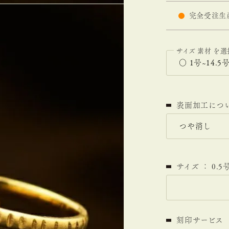
完全受注生
サイズ
素材
表面加工につ
サイズ ： 0
刻印サービス