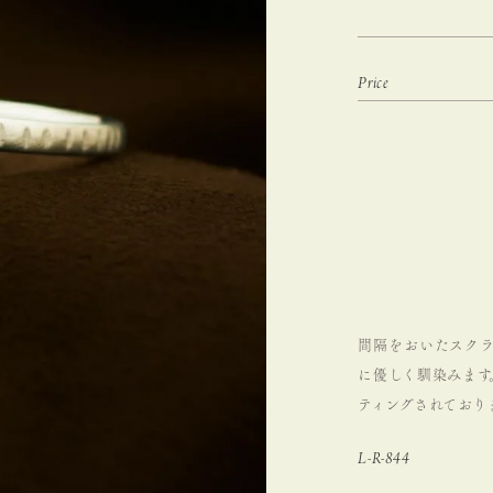
間隔をおいたスク
に優しく馴染みます
ティングされており
L-R-844