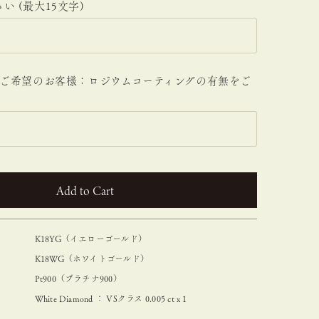
い (最大15文字)
材をご希望のお客様：ロジウムコーティングの有無をご
。
カートに入れる
K18YG（イエローゴールド）
K18WG（ホワイトゴールド）
Pt900（プラチナ900）
White Diamond ： VSクラス 0.005 ct x 1