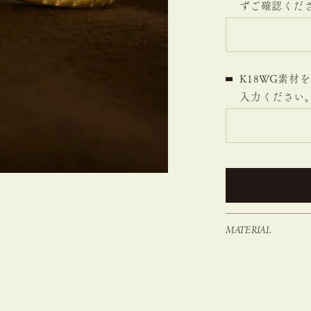
ずご確認くださ
K18WG素
入力ください
MATERIAL