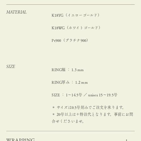
MATERIAL
K18YG（イエローゴールド）
K18WG（ホワイトゴールド）
Pt900（プラチナ900）
SIZE
RING幅 ： 1.3 mm
RING厚み ： 1.2 mm
SIZE ： 1～14.5号 ／ unisex 15〜19.5号
＊ サイズは0.5号刻みでご注文を承ります。
＊ 20号以上は＋特注代となります。事前にお問
合せくださいませ。
WRAPPING