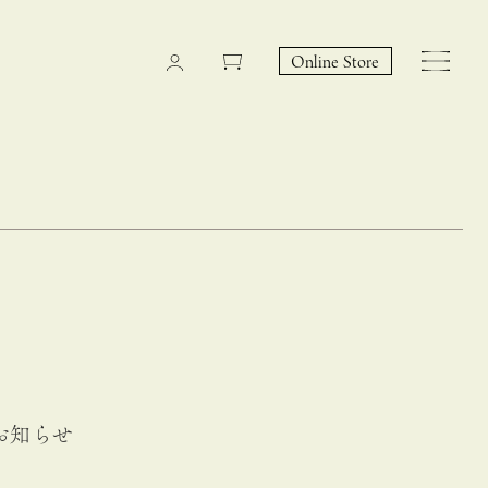
Online Store
CASUCA na Hicari
Event
のお知らせ
 – hacca リン
CASUCAと満島ひかりの
EY Collection 誕生のお知らせ 山際恵美子さん × CAS
コラボレーションブランド
UCA