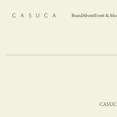
Brand
About
Event & Me
CASUCA
News
CASUCA 
Event, N
CASU
安野ともこによる
猫とCASUCA 開催のお知らせ
CASUCA だけの
CASUCA -Summer
オリジナルアクセサリーブランド
ブライダルア