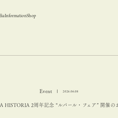
dia
Information
Shop
Event
2026.06.08
bridal
ews
CASUCA et mo
Event, News
CA HISTORIA 2周年記念 “ルパール・フェア” 開催
 Campaign-
CASUCAと持田香織の
CASUCA HISTORIA 2nd anniversary jewelry
クセサリーブランド
コラボレーションブランド
グ –