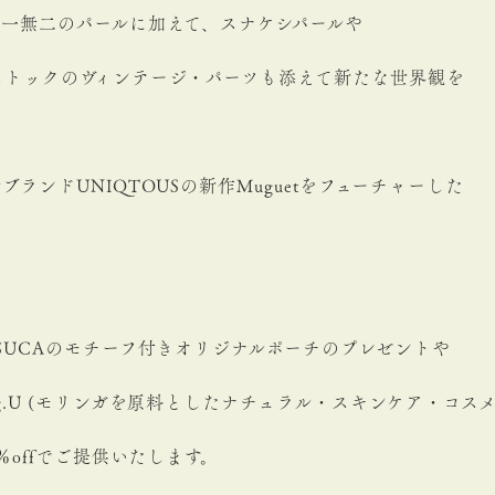
一無二のパールに加えて、スナケシパールや
ストックのヴィンテージ・パーツも添えて新たな世界観を
ランドUNIQTOUSの新作Muguetをフューチャーした
SUCAのモチーフ付きオリジナルポーチのプレゼントや
g.U (モリンガを原料としたナチュラル・スキンケア・コス
％offでご提供いたします。