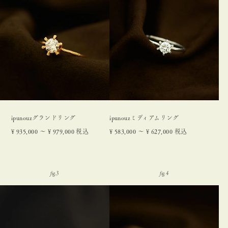
ipunouzグランドリング
ipunouzミディアムリング
¥
935,000
〜
¥
979,000
税込
¥
583,000
〜
¥
627,000
税込