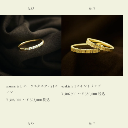
arumeria L ハーフエタニティ21ポ
ezekielu 1ポイントリング
イント
¥
306,900
〜
¥
330,000
税込
¥
308,000
〜
¥
363,000
税込