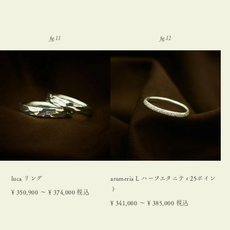
luca リング
arumeria L ハーフエタニティ25ポイン
ト
¥
350,900
〜
¥
374,000
税込
¥
341,000
〜
¥
385,000
税込