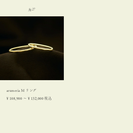
arumeria M リング
¥
108,900
〜
¥
132,000
税込