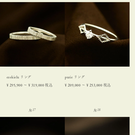
ezekielu リング
purie リング
¥
295,900
〜
¥
319,000
税込
¥
209,000
〜
¥
253,000
税込