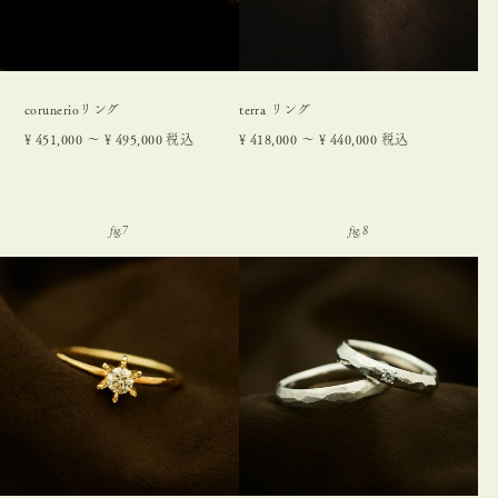
corunerioリング
terra リング
¥
451,000
〜
¥
495,000
税込
¥
418,000
〜
¥
440,000
税込