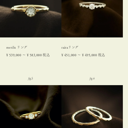
merilu リング
rairaリング
¥
539,000
〜
¥
583,000
税込
¥
451,000
〜
¥
495,000
税込