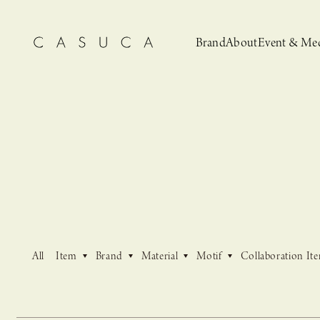
Brand
About
Event & Me
CASUCA
News
CASUCA 
Event, N
All
Item
Brand
Material
Motif
Collaboration It
安野ともこによる
猫とCASUCA 開催のお知らせ
CASUCA だけの
CASUCA -Summer
オリジナルアクセサリーブランド
ブライダルア