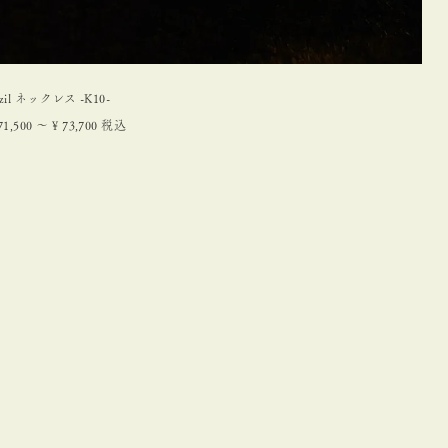
azil ネックレス -K10-
71,500
〜
¥
73,700
税込