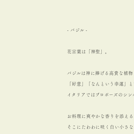
- バジル -
花言葉は「神聖」。
バジルは神に捧げる高貴な植物
「好意」「なんという幸運」と
イタリアではプロポーズのシン
お料理に爽やかな香りを添える
そこにたわわに咲く白い小さな