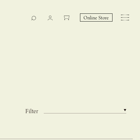
Online Store
Filter
CASUCA na Hicari
Event
 – hacca リン
CASUCAと満島ひかりの
EY Collection 誕生のお知らせ 山際恵美子さん × CAS
コラボレーションブランド
UCA