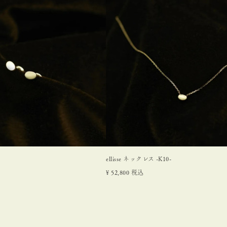
ellisse ネックレス -K10-
¥
52,800
税込