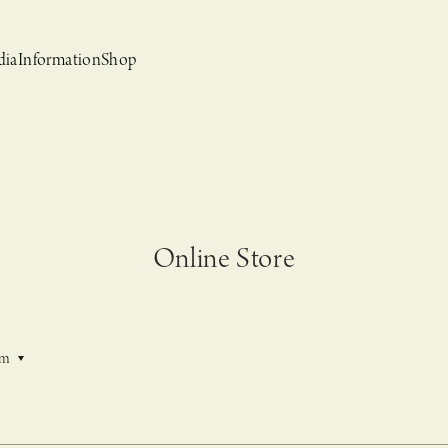
dia
Information
Shop
Online Store
bridal
ews
CASUCA et mo
Event, News
em
 Campaign-
CASUCAと持田香織の
CASUCA HISTORIA 2nd anniversary jewelry
クセサリーブランド
コラボレーションブランド
グ –