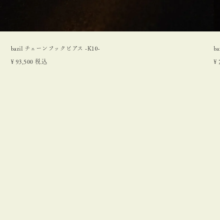
bazil チェーンフックピアス -K10-
b
¥
93,500
税込
¥