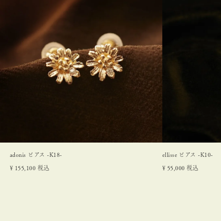
adonis ピアス -K18-
ellisse ピアス -K10-
¥
155,100
税込
¥
55,000
税込