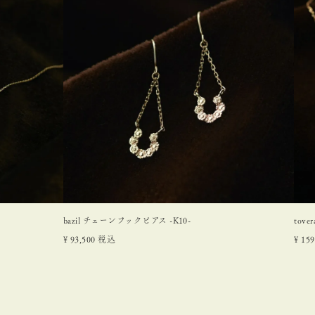
bazil チェーンフックピアス -K10-
tove
¥
93,500
税込
¥
159