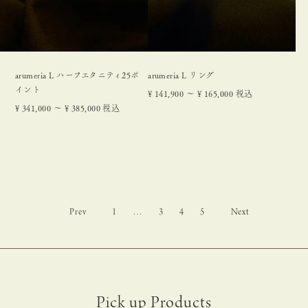
arumeria L ハーフエタニティ25ポ
arumeria L リング
イント
¥
141,900
〜
¥
165,000
税込
¥
341,000
〜
¥
385,000
税込
1
…
3
4
5