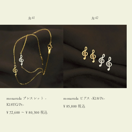
monaruda ブレスレット -
monaruda ピアス -K18/Pt-
K18YG/Pt-
¥
85,800
税込
¥
72,600
〜
¥
80,300
税込