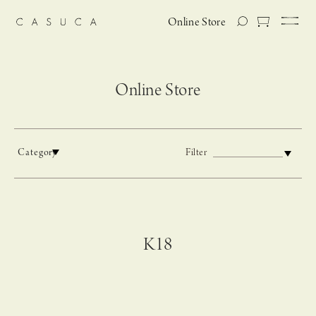
Online Store
Online Store
Category
Filter
K18