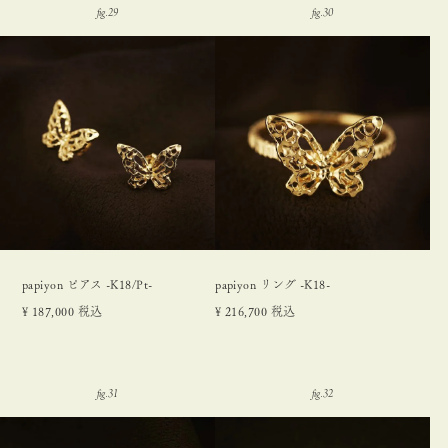
papiyon ピアス -K18/Pt-
papiyon リング -K18-
¥
187,000
税込
¥
216,700
税込