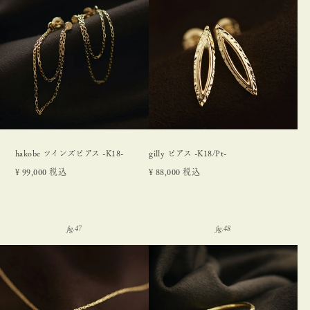
hakobe ツインズピアス -K18-
gilly ピアス -K18/Pt-
¥
99,000
税込
¥
88,000
税込