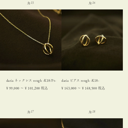
daria ネックレス rough -K18/Pt-
daria ピアス rough -K18-
¥
99,000
〜
¥
101,200
税込
¥
143,000
〜
¥
148,500
税込