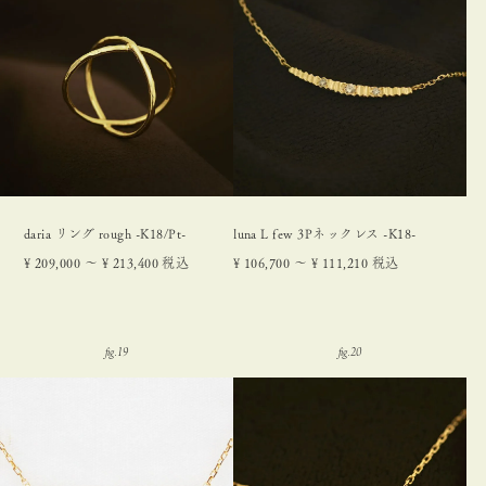
daria リング rough -K18/Pt-
luna L few 3Pネックレス -K18-
¥
209,000
〜
¥
213,400
税込
¥
106,700
〜
¥
111,210
税込