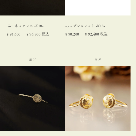
riisu ネックレス -K18-
nico ブレスレット -K18-
¥
94,600
〜
¥
96,800
税込
¥
90,200
〜
¥
92,400
税込