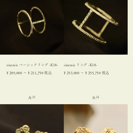
sinensis ベーシックリング -K18-
sinensis リング -K18-
¥
209,000
〜
¥
211,750
税込
¥
253,000
〜
¥
255,750
税込