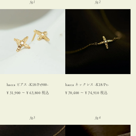
hacca ピアス -K18/Pt900-
hacca ネックレス -K18/Pt-
¥
31,900
〜
¥
63,800
税込
¥
70,400
〜
¥
74,910
税込