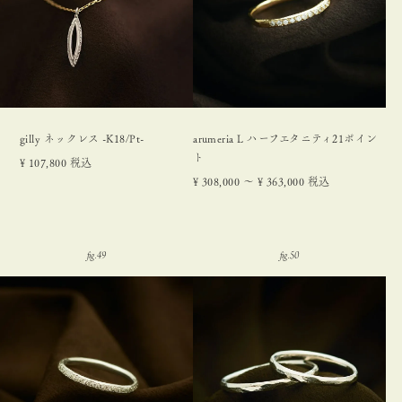
gilly ネックレス -K18/Pt-
arumeria L ハーフエタニティ21ポイン
ト
¥
107,800
税込
¥
308,000
〜
¥
363,000
税込