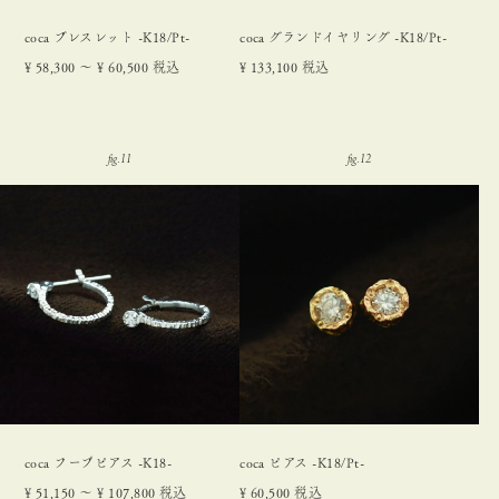
coca ブレスレット -K18/Pt-
coca グランドイヤリング -K18/Pt-
¥
58,300
〜
¥
60,500
税込
¥
133,100
税込
coca フープピアス -K18-
coca ピアス -K18/Pt-
¥
51,150
〜
¥
107,800
税込
¥
60,500
税込