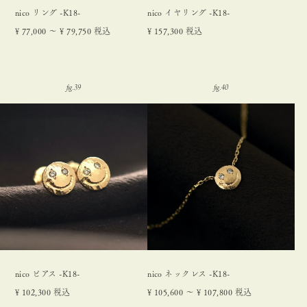
nico リング -K18-
nico イヤリング -K18-
¥
77,000
〜
¥
79,750
税込
¥
157,300
税込
nico ピアス -K18-
nico ネックレス -K18-
¥
102,300
税込
¥
105,600
〜
¥
107,800
税込