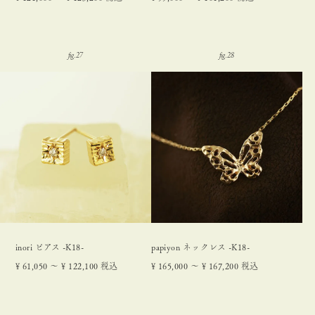
inori ピアス -K18-
papiyon ネックレス -K18-
¥
61,050
〜
¥
122,100
税込
¥
165,000
〜
¥
167,200
税込