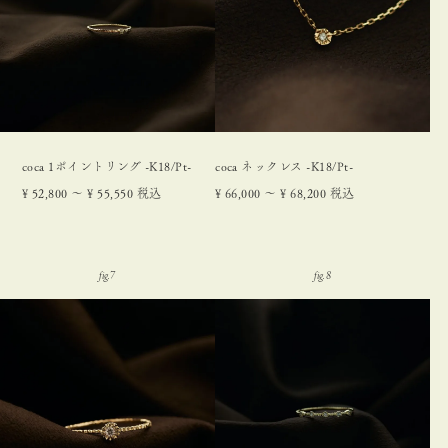
coca 1ポイントリング -K18/Pt-
coca ネックレス -K18/Pt-
¥
52,800
〜
¥
55,550
税込
¥
66,000
〜
¥
68,200
税込