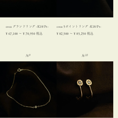
coca グランドリング -K18/Pt-
coca 5ポイントリング -K18/Pt-
¥
67,100
〜
¥
70,950
税込
¥
82,500
〜
¥
85,250
税込