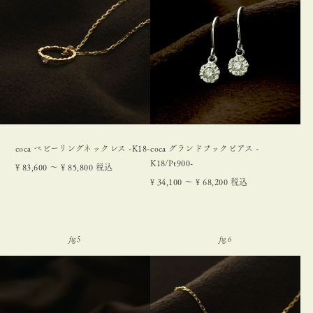
coca ベビーリングネックレス -K18-
coca グランドフックピアス -
K18/Pt900-
¥
83,600
〜
¥
85,800
税込
¥
34,100
〜
¥
68,200
税込